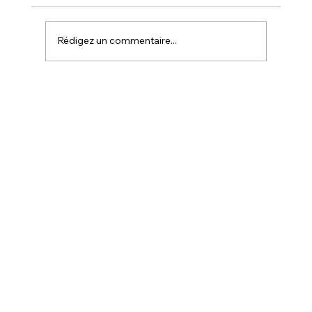
Rédigez un commentaire...
DPhiAlpha déploie le Défi Alpha à
Bobigny pour démocratiser les
mathématiques