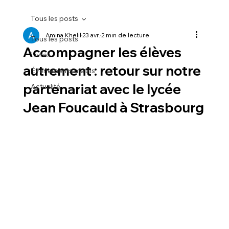
Tous les posts
Amina Khelil
23 avr.
2 min de lecture
Tous les posts
Accompagner les élèves
Livres
autrement : retour sur notre
Événements maths
partenariat avec le lycée
Actualité
Jean Foucauld à Strasbourg