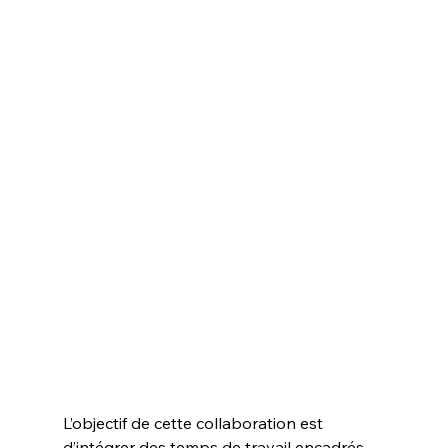
L’objectif de cette collaboration est 
d’intégrer des temps de travail encadrés 