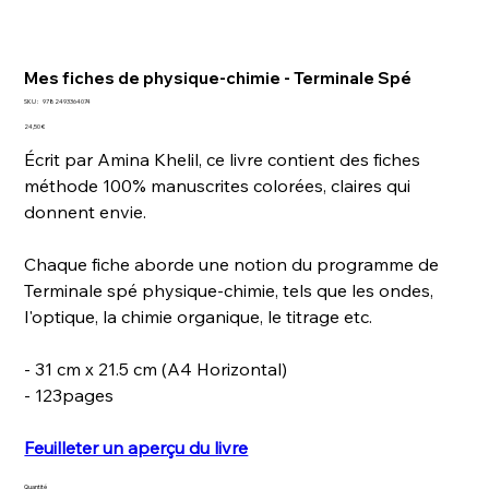
Mes fiches de physique-chimie - Terminale Spé
SKU
SKU :
9782493364074
9782493364074
Prix
24,50 €
Écrit par Amina Khelil, ce livre contient des fiches
méthode 100% manuscrites colorées, claires qui
donnent envie.
Chaque fiche aborde une notion du programme de
Terminale spé physique-chimie, tels que les ondes,
l'optique, la chimie organique, le titrage etc.
- 31 cm x 21.5 cm (A4 Horizontal)
- 123pages
Feuilleter un aperçu du livre
Quantité