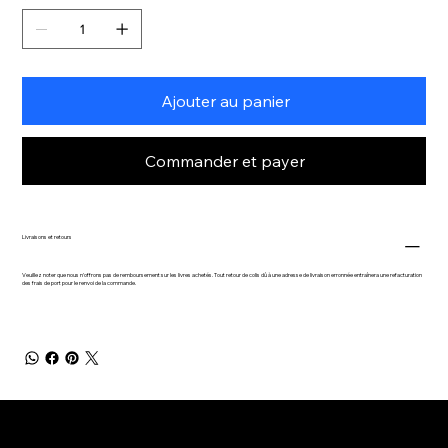
Ajouter au panier
Commander et payer
Livraisons et retours
Veuillez noter que nous n'offrons pas de remboursement sur les livres achetés. Tout retour de colis dû à une adresse de livraison erronnée entraînera une refacturation
des frais de port pour le renvoi de la commande.